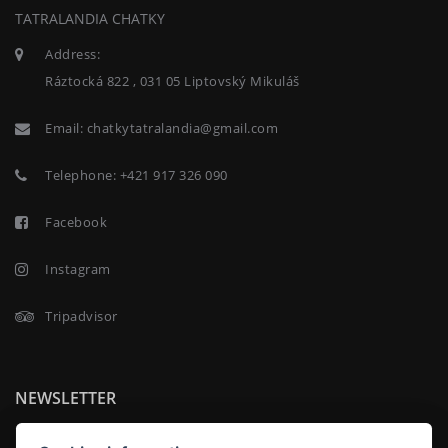
TATRALANDIA CHATKY
Address:
Ráztocká 822 , 031 05 Liptovský Mikuláš
Email:
chatkytatralandia@gmail.com
Telephone:
+421 917 326 090
Facebook
Instagram
Tripadvisor
NEWSLETTER