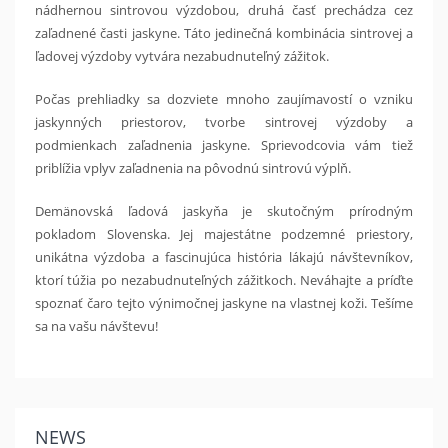
nádhernou sintrovou výzdobou, druhá časť prechádza cez
zaľadnené časti jaskyne. Táto jedinečná kombinácia sintrovej a
ľadovej výzdoby vytvára nezabudnuteľný zážitok.
Počas prehliadky sa dozviete mnoho zaujímavostí o vzniku
jaskynných priestorov, tvorbe sintrovej výzdoby a
podmienkach zaľadnenia jaskyne. Sprievodcovia vám tiež
priblížia vplyv zaľadnenia na pôvodnú sintrovú výplň.
Demänovská ľadová jaskyňa je skutočným prírodným
pokladom Slovenska. Jej majestátne podzemné priestory,
unikátna výzdoba a fascinujúca história lákajú návštevníkov,
ktorí túžia po nezabudnuteľných zážitkoch. Neváhajte a príďte
spoznať čaro tejto výnimočnej jaskyne na vlastnej koži. Tešíme
sa na vašu návštevu!
NEWS