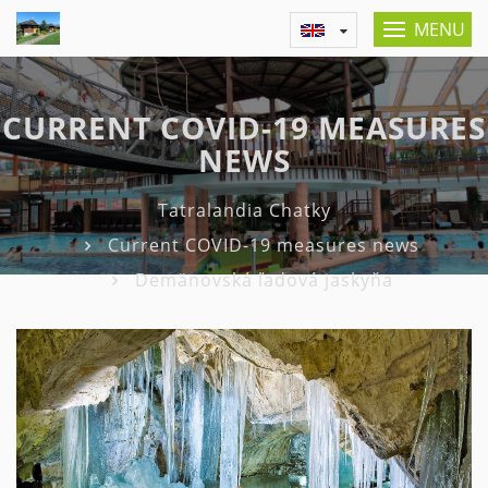
MENU
CURRENT COVID-19 MEASURES
NEWS
Tatralandia Chatky
Current COVID-19 measures news
Demänovská ľadová jaskyňa