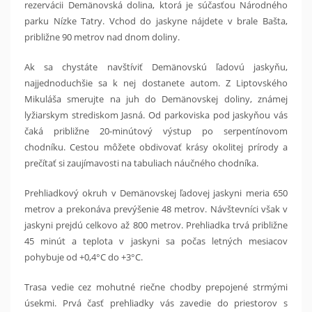
rezervácii Demänovská dolina, ktorá je súčasťou Národného
parku Nízke Tatry. Vchod do jaskyne nájdete v brale Bašta,
približne 90 metrov nad dnom doliny.
Ak sa chystáte navštíviť Demänovskú ľadovú jaskyňu,
najjednoduchšie sa k nej dostanete autom. Z Liptovského
Mikuláša smerujte na juh do Demänovskej doliny, známej
lyžiarskym strediskom Jasná. Od parkoviska pod jaskyňou vás
čaká približne 20-minútový výstup po serpentínovom
chodníku. Cestou môžete obdivovať krásy okolitej prírody a
prečítať si zaujímavosti na tabuliach náučného chodníka.
Prehliadkový okruh v Demänovskej ľadovej jaskyni meria 650
metrov a prekonáva prevýšenie 48 metrov. Návštevníci však v
jaskyni prejdú celkovo až 800 metrov. Prehliadka trvá približne
45 minút a teplota v jaskyni sa počas letných mesiacov
pohybuje od +0,4°C do +3°C.
Trasa vedie cez mohutné riečne chodby prepojené strmými
úsekmi. Prvá časť prehliadky vás zavedie do priestorov s