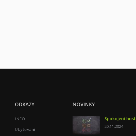
ODKAZY
NOVINKY
Spokojení host
INFO
20.11.2024
Ubytování