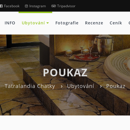
Facebook
Instagram
Tripadvisor
INFO
Ubytování
Fotografie
Recenze
Ceník
POUKAZ
Tatralandia Chatky
Ubytování
Poukaz