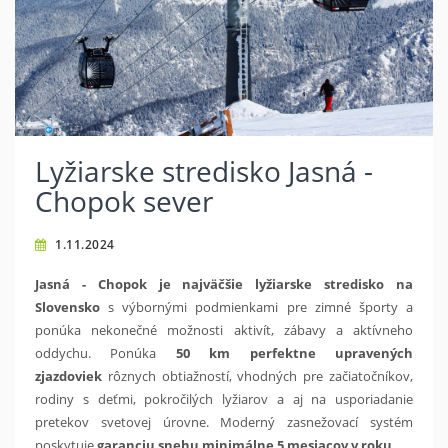
Lyžiarske stredisko Jasná -
Chopok sever
1.11.2024
Jasná - Chopok je najväčšie lyžiarske stredisko na
Slovensko
s výbornými podmienkami pre zimné športy a
ponúka nekonečné možnosti aktivít, zábavy a aktívneho
oddychu. Ponúka
50 km perfektne upravených
zjazdoviek
rôznych obtiažností, vhodných pre začiatočníkov,
rodiny s deťmi, pokročilých lyžiarov a aj na usporiadanie
pretekov svetovej úrovne. Moderný zasnežovací systém
poskytuje
garanciu snehu minimálne 5 mesiacov v roku
.