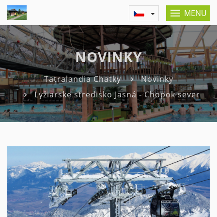
MENU
NOVINKY
Tatralandia Chatky
Novinky
Lyžiarske stredisko Jasná - Chopok sever