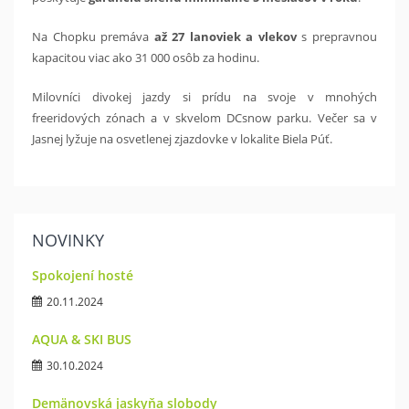
Na Chopku premáva
až 27 lanoviek a vlekov
s prepravnou
kapacitou viac ako 31 000 osôb za hodinu.
Milovníci divokej jazdy si prídu na svoje v mnohých
freeridových zónach a v skvelom DCsnow parku. Večer sa v
Jasnej lyžuje na osvetlenej zjazdovke v lokalite Biela Púť.
NOVINKY
Spokojení hosté
20.11.2024
AQUA & SKI BUS
30.10.2024
Demänovská jaskyňa slobody