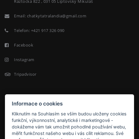
Ráztocká 822 , 031 05 Liptovský Mikuláš
Email:
chatkytatralandia@gmail.com
Telefon:
+421 917 326 090
Facebook
Instagram
Tripadvisor
NEWSLETTER
Informace o cookies
Kliknutím na Souhlasím se vším budou uloženy cookies
funkční, výkonnostní, analytické i marketingové -
dokážeme vám tak umožnit pohodlné používání webu,
měřit funkčnost našeho webu i vás cílit reklamou. Své
ODEBÍRAT