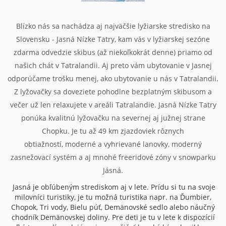
Blízko nás sa nachádza aj najväčšie lyžiarske stredisko na
Slovensku - Jasná Nízke Tatry, kam vás v lyžiarskej sezóne
zdarma odvedzie skibus (až niekoľkokrát denne) priamo od
našich chát v Tatralandii. Aj preto vám ubytovanie v Jasnej
odporúčame trošku menej, ako ubytovanie u nás v Tatralandii.
Z lyžovačky sa doveziete pohodlne bezplatným skibusom a
večer už len relaxujete v areáli Tatralandie. Jasná Nízke Tatry
ponúka kvalitnú lyžovačku na severnej aj južnej strane
Chopku. Je tu až 49 km zjazdoviek rôznych
obtiažností, moderné a vyhrievané lanovky, moderný
zasnežovací systém a aj mnohé freeridové zóny v snowparku
Jásná.
Jasná je obľúbeným strediskom aj v lete. Prídu si tu na svoje
milovníci turistiky, je tu možná turistika napr. na Ďumbier,
Chopok, Tri vody, Bielu púť, Demänovské sedlo alebo náučný
chodník Demänovskej doliny. Pre deti je tu v lete k dispozícií