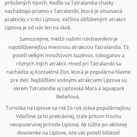
priložených tipoch. Keďže sa Tatralandia chatky
nachádzajú priamo v Tatralandii, ktorá je situovaná
prakticky v srdci Liptova, väčšina obľúbených atrakcii
Liptova je od nás len na skok.
Samozrejme, medzi našimi návštevníkmi je
najobľúbenejšou miestnou atrakciou Tatralandia. Tá
poteší veľkým množstvom bazénov, toboganov a
rôznych iných atrakcii. Hneď pri Tatralandii sa
nachádza aj Kontaktná Zoo, ktorá je populárna hlavne
pre deti. Najbližšími vodnými atrakciami Liptova sú
okrem Tatralandie aj Liptovská Mara a aquapark
Bešeňová.
Turistika na Liptove sa rok čo rok stáva populárnejšou.
Vďačíme za to prekrásnej, stále pritom trochu
neopozeranej prírode Liptova. Ak túžite po aktívnej
dovolenke na Liptove, iste vás poteší blízkosť