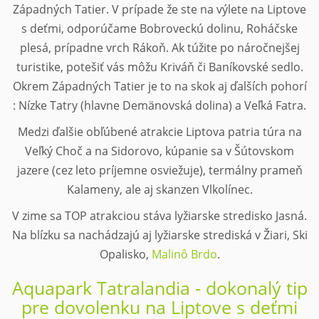
Západných Tatier. V prípade že ste na výlete na Liptove
s deťmi, odporúčame Bobroveckú dolinu, Roháčske
plesá, prípadne vrch Rákoň. Ak túžite po náročnejšej
turistike, potešiť vás môžu Kriváň či Baníkovské sedlo.
Okrem Západných Tatier je to na skok aj ďalších pohorí
: Nízke Tatry (hlavne Demänovská dolina) a Veľká Fatra.
Medzi ďalšie obľúbené atrakcie Liptova patria túra na
Veľký Choč a na Sidorovo, kúpanie sa v Šútovskom
jazere (cez leto príjemne osviežuje), termálny prameň
Kalameny, ale aj skanzen Vlkolínec.
V zime sa TOP atrakciou stáva lyžiarske stredisko Jasná.
Na blízku sa nachádzajú aj lyžiarske strediská v Žiari, Ski
Opalisko,
Malinô Brdo
.
Aquapark Tatralandia - dokonalý tip
pre dovolenku na Liptove s deťmi