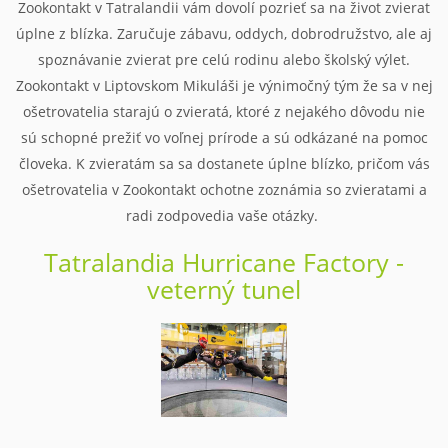
Zookontakt v Tatralandii vám dovolí pozrieť sa na život zvierat
úplne z blízka. Zaručuje zábavu, oddych, dobrodružstvo, ale aj
spoznávanie zvierat pre celú rodinu alebo školský výlet.
Zookontakt v Liptovskom Mikuláši je výnimočný tým že sa v nej
ošetrovatelia starajú o zvieratá, ktoré z nejakého dôvodu nie
sú schopné prežiť vo voľnej prírode a sú odkázané na pomoc
človeka. K zvieratám sa sa dostanete úplne blízko, pričom vás
ošetrovatelia v Zookontakt ochotne zoznámia so zvieratami a
radi zodpovedia vaše otázky.
Tatralandia Hurricane Factory -
veterný tunel