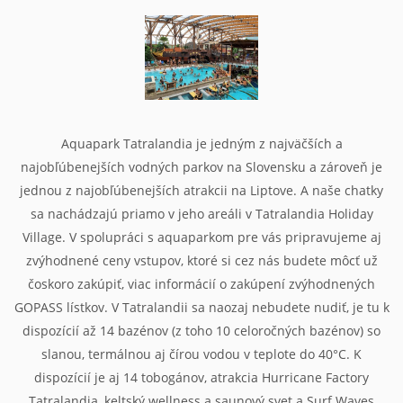
Aquapark Tatralandia je jedným z najväčších a
najobľúbenejších vodných parkov na Slovensku a zároveň je
jednou z najobľúbenejších atrakcii na Liptove. A naše chatky
sa nachádzajú priamo v jeho areáli v Tatralandia Holiday
Village. V spolupráci s aquaparkom pre vás pripravujeme aj
zvýhodnené ceny vstupov, ktoré si cez nás budete môcť už
čoskoro zakúpiť, viac informácií o zakúpení zvýhodnených
GOPASS lístkov. V Tatralandii sa naozaj nebudete nudiť, je tu k
dispozícií až 14 bazénov (z toho 10 celoročných bazénov) so
slanou, termálnou aj čírou vodou v teplote do 40°C. K
dispozícií je aj 14 tobogánov, atrakcia Hurricane Factory
Tatralandia, keltský wellness a saunový svet a Surf Waves