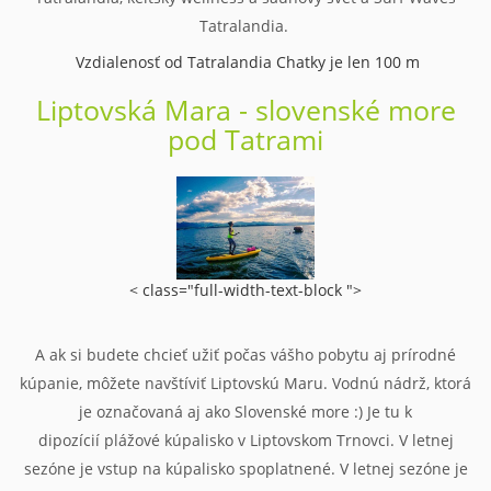
Tatralandia.
Vzdialenosť od Tatralandia Chatky je len 100 m
Liptovská Mara - slovenské more
pod Tatrami
< class="full-width-text-block ">
A ak si budete chcieť užiť počas vášho pobytu aj prírodné
kúpanie, môžete navštíviť Liptovskú Maru. Vodnú nádrž, ktorá
je označovaná aj ako Slovenské more :) Je tu k
dipozícií plážové kúpalisko v Liptovskom Trnovci. V letnej
sezóne je vstup na kúpalisko spoplatnené. V letnej sezóne je