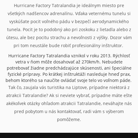
Hurricane Factory Tatralandia je ideálnym miesto pre
všetkých nadšencov adrenalínu. Vďaka veternému tunelu si
vyskúšate pocit voľného pádu v bezpečí aerodynamického
tunela. Pocit je to podobný ako pri zoskoku z lietadla alebo z
útesu, ale bez pocitu strachu a nevoľnosti z výšky. Dozor vám
pri tom neustále bude robiť profesionálny inštruktor.
Hurricane Factory Tatralandia vznikol v roku 2013. Rýchlosť
vetra v ňom môže dosahovať až 270km/h. Nebudete
potrebovať žiadne predchádzajúce skúsenosti, ani špeciálne
fyzické prípravy. Po krátkej inštruktáži nasleduje hneď prax,
behom ktorého sa naučíte ovládať svoje telo vo voľnom páde.
Tak čo, zaujala vás turistika na Liptove, prípadne niektorá z
atrakcii Tatralandie? Ak si neviete vybrať, prípadne máte ešte
akékoľvek otázky ohľadom atrakcii Tatralandie, neváhajte nás
pred pobytom u nás kontaktovať, radi vám s výberom
pomôžeme.