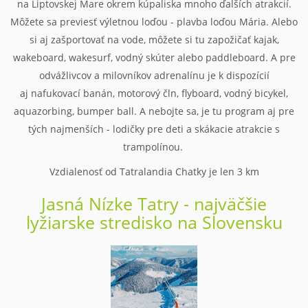
na Liptovskej Mare okrem kúpaliska mnoho ďalších atrakcií.
Môžete sa previesť výletnou loďou - plavba loďou Mária. Alebo
si aj zašportovať na vode, môžete si tu zapožičať kajak,
wakeboard, wakesurf, vodný skúter alebo paddleboard. A pre
odvážlivcov a milovníkov adrenalínu je k dispozícií
aj nafukovací banán, motorový čln, flyboard, vodný bicykel,
aquazorbing, bumper ball. A nebojte sa, je tu program aj pre
tých najmenších - lodičky pre deti a skákacie atrakcie s
trampolínou.
Vzdialenosť od Tatralandia Chatky je len 3 km
Jasná Nízke Tatry - najväčšie
lyžiarske stredisko na Slovensku