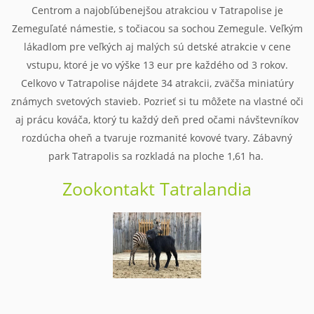
Centrom a najobľúbenejšou atrakciou v Tatrapolise je
Zemeguľaté námestie, s točiacou sa sochou Zemegule. Veľkým
lákadlom pre veľkých aj malých sú detské atrakcie v cene
vstupu, ktoré je vo výške 13 eur pre každého od 3 rokov.
Celkovo v Tatrapolise nájdete 34 atrakcii, zväčša miniatúry
známych svetových stavieb. Pozrieť si tu môžete na vlastné oči
aj prácu kováča, ktorý tu každý deň pred očami návštevníkov
rozdúcha oheň a tvaruje rozmanité kovové tvary. Zábavný
park Tatrapolis sa rozkladá na ploche 1,61 ha.
Zookontakt Tatralandia