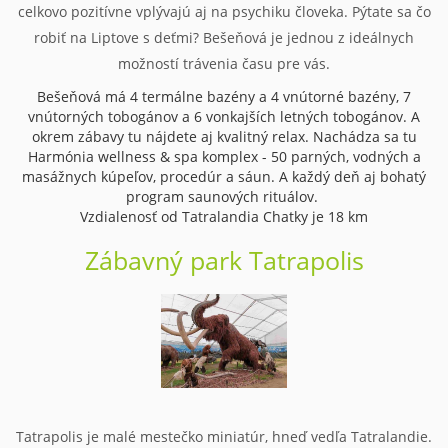
celkovo pozitívne vplývajú aj na psychiku človeka. Pýtate sa čo
robiť na Liptove s deťmi? Bešeňová je jednou z ideálnych
možností trávenia času pre vás.
Bešeňová má 4 termálne bazény a 4 vnútorné bazény, 7
vnútorných tobogánov a 6 vonkajších letných tobogánov. A
okrem zábavy tu nájdete aj kvalitný relax. Nachádza sa tu
Harmónia wellness & spa komplex - 50 parných, vodných a
masážnych kúpeľov, procedúr a sáun. A každý deň aj bohatý
program saunových rituálov.
Vzdialenosť od Tatralandia Chatky je 18 km
Zábavný park Tatrapolis
Tatrapolis je malé mestečko miniatúr, hneď vedľa Tatralandie.