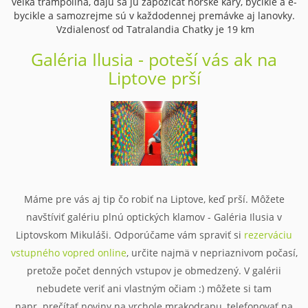
veľká trampolína, dajú sa ju zapožičať horské káry, bycikle a e-
bycikle a samozrejme sú v každodennej premávke aj lanovky.
Vzdialenosť od Tatralandia Chatky je 19 km
Galéria Ilusia - poteší vás ak na
Liptove prší
Máme pre vás aj tip čo robiť na Liptove, keď prší. Môžete
navštíviť galériu plnú optických klamov - Galéria Ilusia v
Liptovskom Mikuláši. Odporúčame vám spraviť si
rezerváciu
vstupného vopred online
, určite najmä v nepriaznivom počasí,
pretože počet denných vstupov je obmedzený. V galérii
nebudete veriť ani vlastným očiam :) môžete si tam
napr. prečítať noviny na vrchole mrakodrapu, telefonovať na